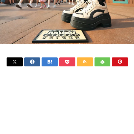






