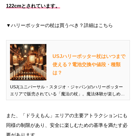
122cmとされています。
▼ハリーポッターの杖は買うべき？詳細はこちら
USJハリーポッター杖はいつまで
使える？電池交換や値段・種類
は？
USJ(ユニバーサル・スタジオ・ジャパン)のハリーポッター
エリアで販売されている「魔法の杖」。魔法体験が楽しめる
一方で、その値段の高さから購入をためらう方も多いでしょ
う。 「いつまで使えるのか？」「家族や友人と使い回しがで
きるのか？」「一度購入した杖は次回も使えるのか？」な
また、「ドラえもん」エリアの主要アトラクションにも
ど、購入前に気になる...
同様の制限があり、安全に楽しむための基準を満たす必
要があります。