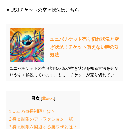
▼USJチケットの空き状況はこちら
ユニバチケット売り切れ状況と空
き状況！チケット買えない時の対
処法
ユニバチケットの売り切れ状況や空き状況を知る方法を分か
りやすく解説しています。もし、チケットが売り切れていた
としても諦めるの早い！ユニバチケットを買えない時の対処
も紹介しています。 また、当日券の売り切れはあるのか？W
EBストアの再販情報、他の販売場所の探し方から、宿泊プラ
目次
[
非表示
]
ンを活用した購入方法...
1 USJの身長制限とは？
2 身長制限のアトラクション一覧
3 身長制限を回避する裏ワザとは？