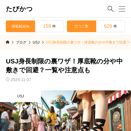
たびかつ

159
629
掲載観光地
口コミ数
件
件
ブログ
USJ
USJ身長制限の裏ワザ！厚底靴の分や中敷きで回避？
USJ身長制限の裏ワザ！厚底靴の分や中
敷きで回避？一覧や注意点も
2024.11.07
USJ