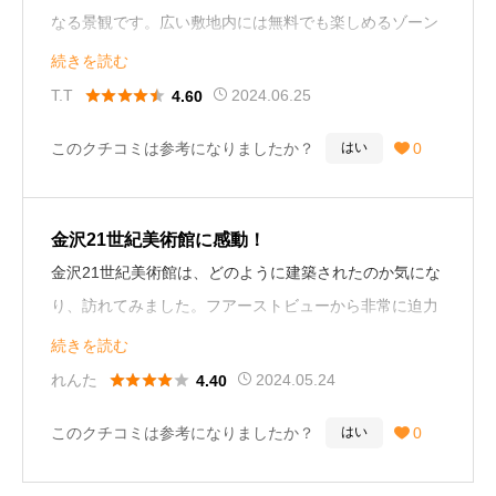
なる景観です。広い敷地内には無料でも楽しめるゾーン
が沢山あり、家族連れや外国人観光客も多かったです。
続きを読む
ゆっくりオブジェを楽しみながら、公園のようなゾーン





T.T
2024.06.25
4.60
を歩くだけでも楽しめます。
このクチコミは参考になりましたか？
0
はい

勿論、映えるスポットも多々あり、面白い画像を撮るこ
とも可能です。そして21世紀美術館と言えば、何といっ
金沢21世紀美術館に感動！
ても有名なのは、プールです。地下部分に移動すると、
金沢21世紀美術館は、どのように建築されたのか気にな
水の中に居るかのような雰囲気を味わえます。何とも不
り、訪れてみました。フアーストビューから非常に迫力
思議な世界です。
があり、見る場所が多い美術館になっているので、美術
続きを読む
館好きな方にはおすすめできる観光スポットです。飽き





れんた
2024.05.24
4.40
また、図書館もあり、ゆっくりと読書も楽しめます。円
ることなく、1日まわることができます。
形の建物も素敵で、しっかりと観るなら丸一日でも過ご
このクチコミは参考になりましたか？
0
はい

せるキャパがあります。ライブラリーもあり、ミュージ
全て見るのには結構時間がかかると考えられ、しっかり
アムショップもあります。