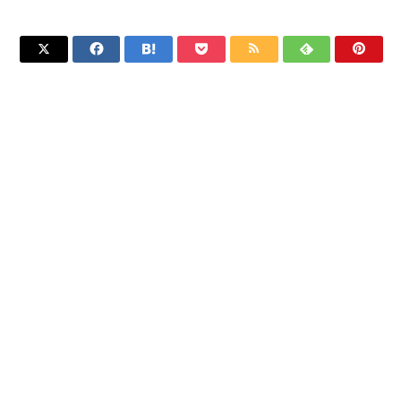






