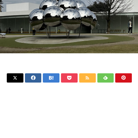






