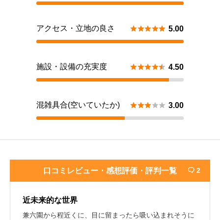
アクセス・立地の良さ





5.00
施設・設備の充実度





4.50
混雑具合(空いていたか)





3.00
口コミレビュー・感想評価・評判一覧
2

近未来的な世界
兼六園から程近くに、目に留まったら吸い込まれそうに