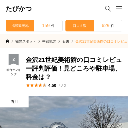
たびかつ

159
629
掲載観光地
口コミ数
件
件
観光スポット
中部地方
石川
金沢21世紀美術館の口コミレビ
金沢21世紀美術館の口コミレビュ
2
ー評判評価！見どころや駐車場、
総合ランキ
ング
料金は？





4.50
2

石川