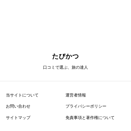
口コミレビュー投稿の注意点
誤解を生む表現や過激な言い回し、誹謗中傷、個人特定に繋がる
情報、悪意のある投稿などはご遠慮ください。なお、すべてのク
たびかつ
チコミがサイト上に表示されるとは限りません。サイト運営者の
承認後に反映されますので、あらかじめご了承ください。
口コミで選ぶ、旅の達人
当サイトについて
運営者情報
お問い合わせ
プライバシーポリシー
サイトマップ
免責事項と著作権について