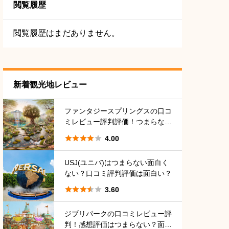
閲覧履歴
閲覧履歴はまだありません。
新着観光地レビュー
ファンタジースプリングスの口コ
ミレビュー評判評価！つまらな
い？面白い？





4.00
USJ(ユニバ)はつまらない面白く
ない？口コミ評判評価は面白い？





3.60
ジブリパークの口コミレビュー評
判！感想評価はつまらない？面白