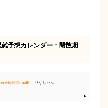
混雑予想カレンダー：閑散期
r.com/Gn14YSmulR
— りなちゃん