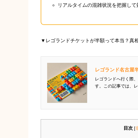
リアルタイムの混雑状況を把握して
▼レゴランドチケットが半額って本当？真
レゴランド名古屋半
レゴランドへ行く際、
す。この記事では、レ
や、お得な割引チケットの買い
引がある」「クーポン
法を網羅し、状況...
目次
[