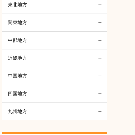
東北地方
関東地方
山形
4
中部地方
茨木
6
岩手
3
近畿地方
石川
5
埼玉
4
宮城
4
中国地方
三重
7
富山
4
栃木
4
秋田
3
四国地方
島根
5
大阪
6
愛知
5
群馬
5
青森
5
九州地方
高知
5
長野
5
千葉
7
福島
5
福岡
5
徳島
5
静岡
5
東京
16