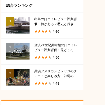
総合ランキング
沖縄
5
香川
5
神奈川
5
出島の口コミレビュー評判評
1
価！何がある？歴史と行き方
長崎
8
愛媛
5
アクセス





4.60
金沢21世紀美術館の口コミレ
2
ビュー評判評価！見どころや
駐車場、料金は？





4.50
美浜アメリカンビレッジのク
3
チコミと楽しみ方！沖縄の定
番観光地





4.48