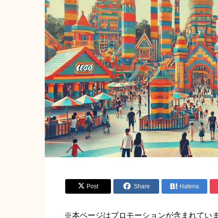


Post
Share

Hatena
※本ページはプロモーションが含まれてい