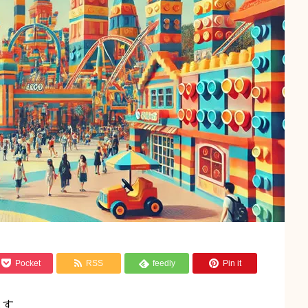



Pocket
RSS
feedly
Pin it

ます