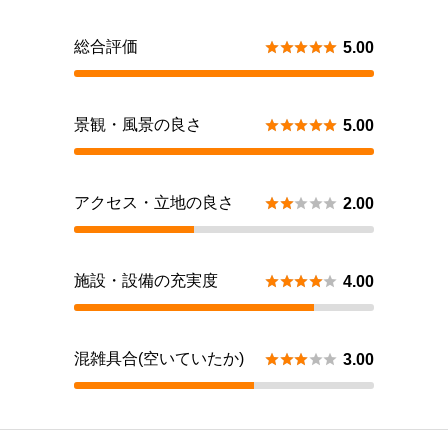
総合評価





5.00
景観・風景の良さ





5.00
アクセス・立地の良さ





2.00
施設・設備の充実度





4.00
混雑具合(空いていたか)





3.00