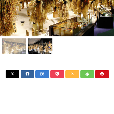






