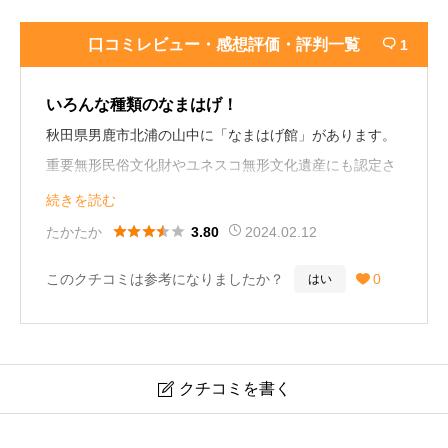
口コミレビュー・感想評価・評判一覧
1

いろんな種類のなまはげ！
秋田県男鹿市北浦の山中に「なまはげ館」があります。
重要無形民俗文化財やユネスコ無形文化遺産にも認定さ
れています。2013年5年4月にリニューアルオープンして
続きを読む
おり館内はとしても綺麗になっています。





たかたか
2024.02.12
3.80
このクチコミは参考になりましたか？
0
はい

建物の外観は石積みとなっており、館内には秋田杉を多
用してあるそうです。男鹿60の地区に及ぶ多種多様なナ
マハゲの面・衣装の実物を展示する圧巻の「なまはげ勢
揃いコーナー」には各地区のなまはげが１００体以上展
クチコミを書く

示してあり、独特の雰囲気をかもし出しています。
なまはげ館の口コミレビューと見どころ！行き方アクセ