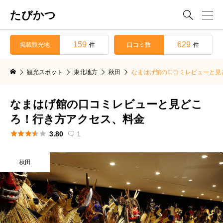
たびかつ

159
629
掲載観光地
口コミ数
件
件
観光スポット
東北地方
秋田
なまはげ館の口コミレビューと見
なまはげ館の口コミレビューと見どこ
ろ！行き方アクセス、料金





3.80
1

秋田