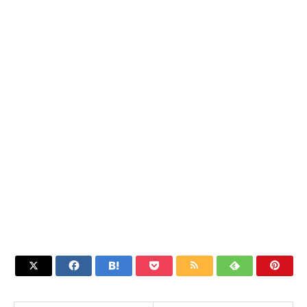






