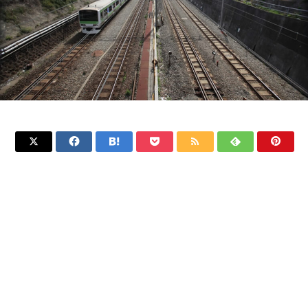






