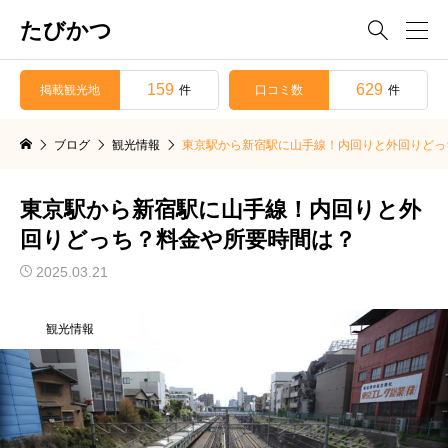
たびかつ

159
629
掲載観光地
口コミ数
件
件
ブログ
観光情報
東京駅から新宿駅に山手線！内回りと外回りどっ
東京駅から新宿駅に山手線！内回りと外
回りどっち？料金や所要時間は？
2025.03.21
観光情報