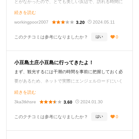
とがなかったので、とても美しい浜辺で、訪れる時間に
よって通れない道というのも、自然の摂理や美しさを知
続きを読む
ることができるのでお勧めです。良かった点は、なんと





workingpoor2007
2024.05.11
3.20
言っても景色が素晴らしいという点です。ヤドカリな
このクチコミは参考になりましたか？
0
はい

ど、普段はなかなか見る事ができない生物も見る事がで
きます。
小豆島土庄小豆島に行ってきたよ！
悪かった点というほどでもありませんが、外国人観光客
まず、観光するには干潮の時間を事前に把握しておく必
が多いので混んでいる所と、近くの漁師さんから、「船
要があるため、ネットで実際にエンジェルロードにいく
に乗らないか？ 」と営業を受ける点です。私は気にな
時期の干潮目安時間を調べておくか、観光案内所等でも
続きを読む
らなかったですが、気の弱い方や静かに海を見たい、と
確認できると思う。またはホテルや旅館等の現地の方の





3ka3tkhsre
2024.01.30
3.60
いう方にとってはつらいかもしれません。
方が詳しかったりするので、そういった方々に聞くのも
このクチコミは参考になりましたか？
0
はい

あり。
香川県といっても小豆島という島にフェリーで渡らなけ
ればならず、どこの港からも一時間以上はフェリーに乗
バスでのアクセスは圧倒的に本数が少ないため、車で行