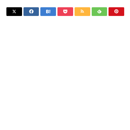






