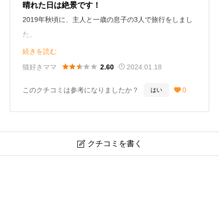
る必要があるので、時間的な余裕が必要なので、色んな
晴れた日は絶景です！
くことをお勧めします。駐車場はそこそこ広いですが、
所を素早く観光したいという方には行きにくい所かもし
2019年秋頃に、主人と一歳の息子の3人で旅行をしまし
観光客がそこそこ多いので、もしかしたら混雑するかも
れません。
た。
(ちなみに私はレンタサイクルでいき、スムーズに駐輪で
香川旅行の目的は、
続きを読む
きました)
エンジェルロード自体はお金も取っておらず、コスパも
・アンパンマン列車に乗ること





猫好きママ
2024.01.18
2.60
最高で、とても良い眺めなので、また行ってみたいと思
・本場の讃岐うどんを食べること
景色はとてもよく、実際に砂浜を渡った先から眺める景
このクチコミは参考になりましたか？
0
はい

います。
・エンジェルロードで記念写真を撮ること
色も、少し上に上った先で見る景色のどちらも最高でし
この３つでした。
た。浜辺では小豆島土産のオリーブサイダー等の販売が
行った時期：2024年4月 一緒に行った人：カップル・
あり、暑い中サイダーを飲みながらの夏の観光は、とて
夫婦
幸い天気にも恵まれて、気温も10月にしては暖かな陽気
も気分がよかったです。
クチコミを書く

だったので素足で引き潮の砂浜を歩くことができまし
た。特に連休でも無い週末だったのでそこまで混雑はし
エンジェルロードで何する？クチコミで分かる見どころ
行った時期：2022年8月 一緒に行った人：友達
と楽しみ方
ていませんでした。
またヨチヨチ歩きの息子が転ばないか内心ヒヤヒヤして
ニックネーム
任意