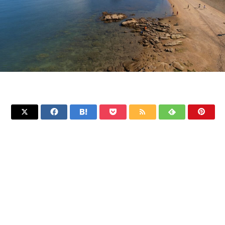






