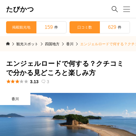
たびかつ

159
629
掲載観光地
口コミ数
件
件
観光スポット
四国地方
香川
エンジェルロードで何する？クチ
エンジェルロードで何する？クチコミ
で分かる見どころと楽しみ方





3.13
3

香川