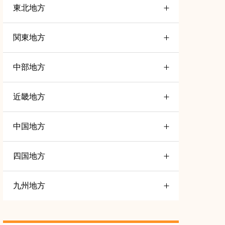
東北地方
関東地方
山形
4
中部地方
茨木
6
岩手
3
近畿地方
石川
5
埼玉
4
宮城
4
中国地方
三重
7
富山
4
栃木
4
秋田
3
四国地方
島根
5
大阪
6
愛知
5
群馬
5
青森
5
九州地方
高知
5
長野
5
千葉
7
福島
5
福岡
5
徳島
5
静岡
5
東京
16