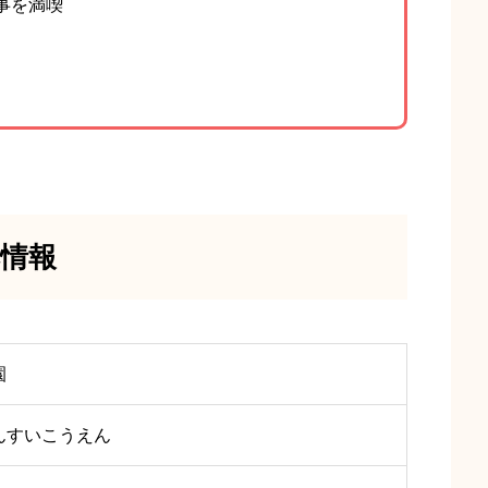
事を満喫
情報
園
んすいこうえん