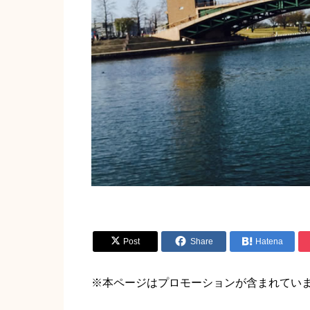


Post
Share

Hatena
※本ページはプロモーションが含まれてい