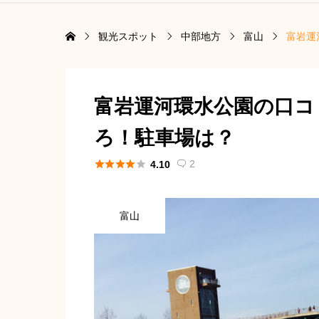
観光スポット
中部地方
富山
富岩運
富岩運河環水公園の口コ
ろ！駐車場は？





2
4.10

富山