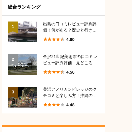
総合ランキング
沖縄
5
香川
5
神奈川
5
出島の口コミレビュー評判評
1
価！何がある？歴史と行き方
長崎
8
愛媛
5
アクセス





4.60
金沢21世紀美術館の口コミレ
2
ビュー評判評価！見どころや
駐車場、料金は？





4.50
美浜アメリカンビレッジのク
3
チコミと楽しみ方！沖縄の定
番観光地





4.48