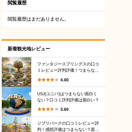
閲覧履歴
閲覧履歴はまだありません。
新着観光地レビュー
ファンタジースプリングスの口コ
ミレビュー評判評価！つまらな
い？面白い？





4.00
USJ(ユニバ)はつまらない面白く
ない？口コミ評判評価は面白い？





3.60
ジブリパークの口コミレビュー評
判！感想評価はつまらない？面白