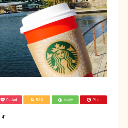



Pocket
RSS
feedly
Pin it

ます