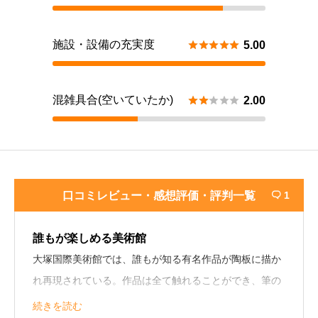
施設・設備の充実度





5.00
混雑具合(空いていたか)





2.00
口コミレビュー・感想評価・評判一覧
1

誰もが楽しめる美術館
大塚国際美術館では、誰もが知る有名作品が陶板に描か
れ再現されている。作品は全て触れることができ、筆の
流れや絵の具の置かれ方を実感できる。美術が好きな人
続きを読む