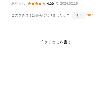
は勿論、普段あまり美術に関心が無いという人でも楽し





あやっち
2024.02.16
4.20
める体感型の美術館だと思う。
このクチコミは参考になりましたか？
4
はい

私が一番印象に残ったのはシスティーナ礼拝堂。教会の
内部が忠実に再現されており、空間に一歩足を踏み入れ
ると自然と厳かな気持ちになった。天井部分はアーチ状
クチコミを書く

になっているため、下から見上げた時に綺麗に見えるよ
う陶板を作成するのは至難の業だと思う。
大塚国際美術館の口コミレビュー評価！つまらない？何
がすごい？
ここを訪れる際は、職人の技術の凄さをぜひ体感してほ
しい。また、ゴッホの7つのひまわりが同じ展示室に展
ニックネーム
任意
示されていたり、最後の晩餐の修復前のものと、修復後
のものが向い合せで展示されているなど、実際にはあり
えない光景を見ることができるのもこの美術館の魅力で
※本名および本名と誤解されるお名前はお控えください
ある。