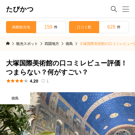
たびかつ

159
629
掲載観光地
口コミ数
件
件
観光スポット
四国地方
徳島
大塚国際美術館の口コミレビュー
大塚国際美術館の口コミレビュー評価！
つまらない？何がすごい？





4.20
1

徳島