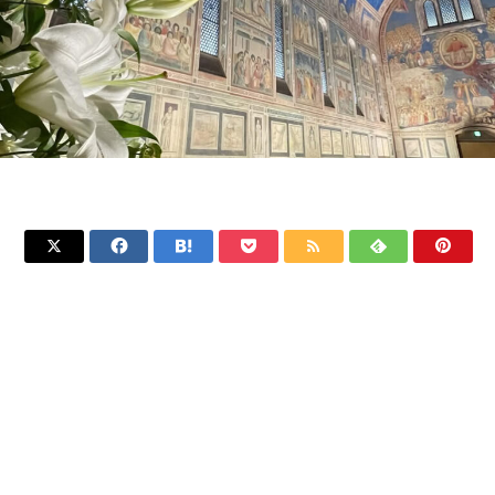






