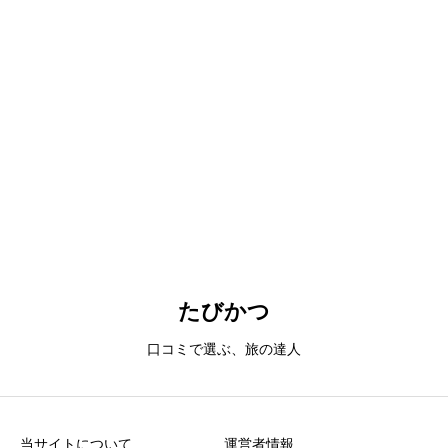
ったか
・また訪れてみたいかなど
口コミレビュー投稿の注意点
誤解を生む表現や過激な言い回し、誹謗中傷、個人特定に繋がる
情報、悪意のある投稿などはご遠慮ください。なお、すべてのク
たびかつ
チコミがサイト上に表示されるとは限りません。サイト運営者の
承認後に反映されますので、あらかじめご了承ください。
口コミで選ぶ、旅の達人
当サイトについて
運営者情報