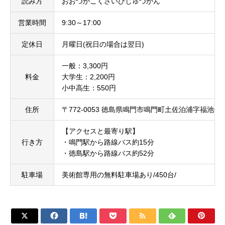
読み方
おおつかこくさいびじゅつかん
営業時間
9:30～17:00
定休日
月曜日(祝日の場合は翌日)
一般：3,300円
料金
大学生：2,200円
小中高生：550円
住所
〒772-0053 徳島県鳴門市鳴門町土佐泊浦字福池65-
【アクセスと最寄り駅】
行き方
・鳴門駅から路線バス約15分
・徳島駅から路線バス約52分
駐車場
美術館専用の無料駐車場あり/450台/






