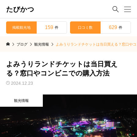
たびかつ

159
629
掲載観光地
口コミ数
件
件
ブログ
観光情報
よみうりランドチケットは当日買える？窓口やコ
よみうりランドチケットは当日買え
る？窓口やコンビニでの購入方法
2024.12.23
観光情報