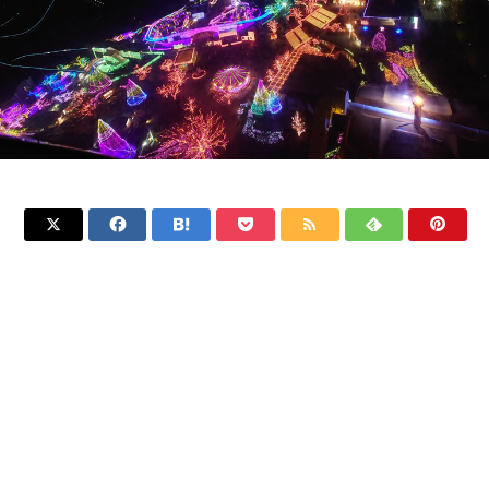






