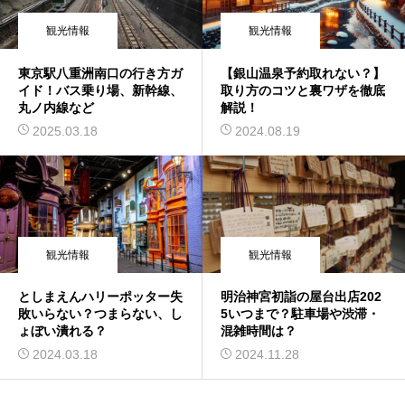
観光情報
観光情報
東京駅八重洲南口の行き方ガ
【銀山温泉予約取れない？】
イド！バス乗り場、新幹線、
取り方のコツと裏ワザを徹底
丸ノ内線など
解説！
2025.03.18
2024.08.19
観光情報
観光情報
としまえんハリーポッター失
明治神宮初詣の屋台出店202
敗いらない？つまらない、し
5いつまで？駐車場や渋滞・
ょぼい潰れる？
混雑時間は？
2024.03.18
2024.11.28