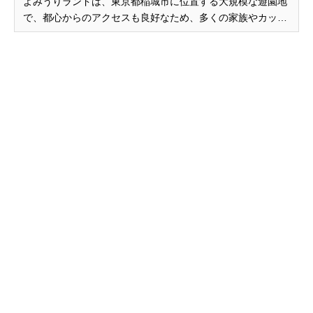
よみうりランドは、東京都稲城市に位置する大規模な遊園地
で、都心からのアクセスも良好なため、多くの家族やカップ
ル、友人たちに愛されています。 園内には、スリル満点のジ
ェットコースターや観覧車、水上アトラクションなど、さま
ざまなアトラクションが揃っており、一日中楽しむことがで
きます。また、四季折々...