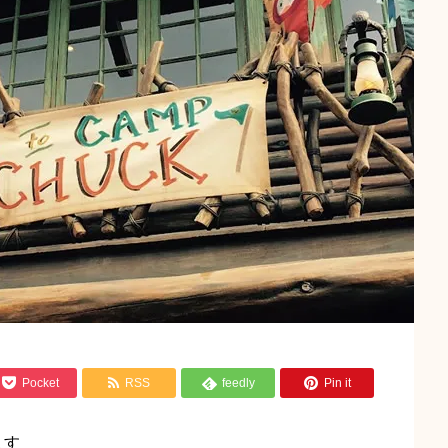



Pocket
RSS
feedly
Pin it

ます