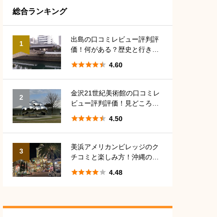
総合ランキング
沖縄
5
香川
5
神奈川
5
出島の口コミレビュー評判評
1
価！何がある？歴史と行き方
長崎
8
愛媛
5
アクセス





4.60
金沢21世紀美術館の口コミレ
2
ビュー評判評価！見どころや
駐車場、料金は？





4.50
美浜アメリカンビレッジのク
3
チコミと楽しみ方！沖縄の定
番観光地





4.48