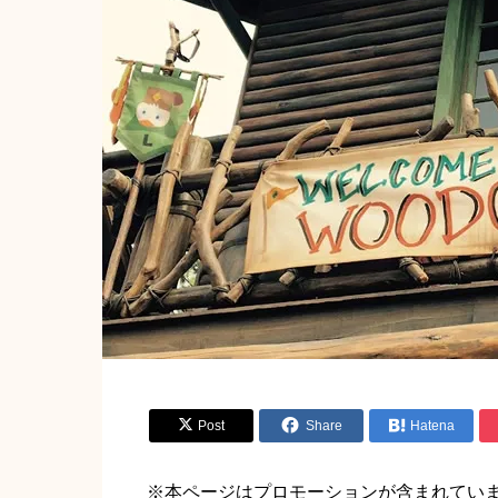


Post
Share

Hatena
※本ページはプロモーションが含まれてい