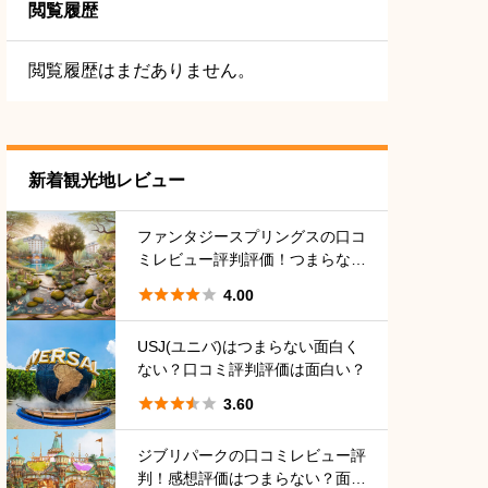
閲覧履歴
閲覧履歴はまだありません。
新着観光地レビュー
ファンタジースプリングスの口コ
ミレビュー評判評価！つまらな
い？面白い？





4.00
USJ(ユニバ)はつまらない面白く
ない？口コミ評判評価は面白い？





3.60
ジブリパークの口コミレビュー評
判！感想評価はつまらない？面白