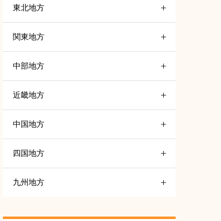
東北地方
関東地方
山形
4
中部地方
茨木
6
岩手
3
近畿地方
石川
5
埼玉
4
宮城
4
中国地方
三重
7
富山
4
栃木
4
秋田
3
四国地方
島根
5
大阪
6
愛知
5
群馬
5
青森
5
九州地方
高知
5
長野
5
千葉
7
福島
5
福岡
5
徳島
5
静岡
5
東京
16