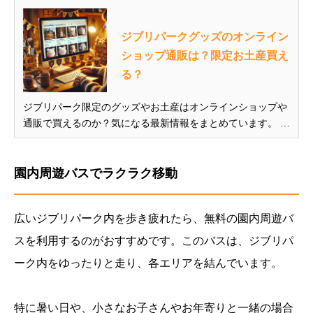
ジブリパークグッズのオンライン
ショップ通販は？限定お土産買え
る？
ジブリパーク限定のグッズやお土産はオンラインショップや
通販で買えるのか？気になる最新情報をまとめています。 ま
た、ジブリパーク無料エリアにあるお土産売り場やおすすめ
のアイテムや、オンラインショップや通販では買えない限定
グッズも紹介していますので、ジブリファンの人は参考にし
園内周遊バスでラクラク移動
てください。 ...
広いジブリパーク内を歩き疲れたら、無料の園内周遊バ
スを利用するのがおすすめです。このバスは、ジブリパ
ーク内をゆったりと走り、各エリアを結んでいます。
特に暑い日や、小さなお子さんやお年寄りと一緒の場合