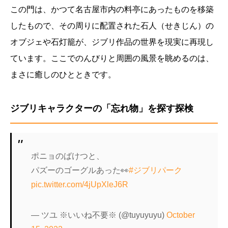
この門は、かつて名古屋市内の料亭にあったものを移築
したもので、その周りに配置された石人（せきじん）の
オブジェや石灯籠が、ジブリ作品の世界を現実に再現し
ています。ここでのんびりと周囲の風景を眺めるのは、
まさに癒しのひとときです。
ジブリキャラクターの「忘れ物」を探す探検
ポニョのばけつと、
パズーのゴーグルあった👀
#ジブリパーク
pic.twitter.com/4jUpXleJ6R
— ツユ ※いいね不要※ (@tuyuyuyu)
October