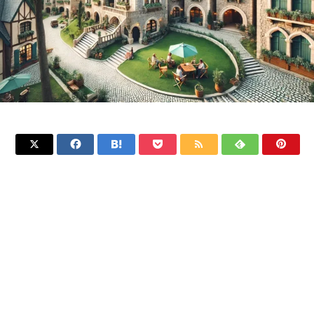






