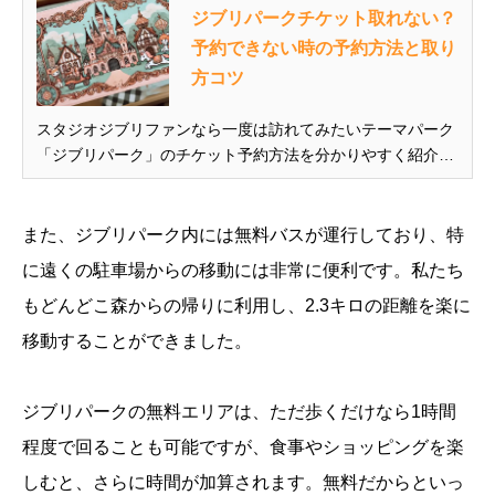
ジブリパークチケット取れない？
予約できない時の予約方法と取り
方コツ
スタジオジブリファンなら一度は訪れてみたいテーマパーク
「ジブリパーク」のチケット予約方法を分かりやすく紹介し
ています。 また、チケットが予約できない、取れない時の対
処法や取り方のコツも解説していますので、ぜひ参考にして
ください。 ＞＞＞JTBでジブリパークチケットの空き状況を
また、ジブリパーク内には無料バスが運行しており、特
チェックする...
に遠くの駐車場からの移動には非常に便利です。私たち
もどんどこ森からの帰りに利用し、2.3キロの距離を楽に
移動することができました。
ジブリパークの無料エリアは、ただ歩くだけなら1時間
程度で回ることも可能ですが、食事やショッピングを楽
しむと、さらに時間が加算されます。無料だからといっ