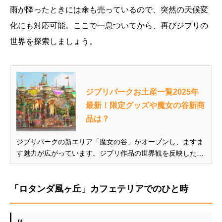
雨が降ったときには傘も売っているので、突然の天候変
化にも対応可能。ここで一息ついてから、再びジブリの
世界を探索しましょう。
ジブリパークお土産一覧2025年
最新！限定グッズや魔女の谷新商
品は？
ジブリパークの新エリア「魔女の谷」がオープンし、ますま
す魅力が広がっています。ジブリ作品の世界観を反映したユ
ニークなお土産が多数揃っており、ファンにとっては見逃せ
ないスポットです。 この記事では、2025年最新のジブリパ
ーク限定のお土産グッズ一覧を売り場別にご紹介。魔女の谷
「ロタンダ風ヶ丘」カフェテリアでのひと時
やジブリの大倉庫など...